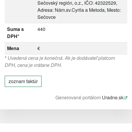
Sečovský región, o.z., IČO: 42322529,
Adresa: Nám.sv.Cyrila a Metoda, Mesto:
Sečovce
Suma s
440
DPH*
Mena
€
*
Uvedená cena je konečná. Ak je dodávateľ platcom
DPH, cena je vrátane DPH.
zoznam faktúr
Generované portálom
Uradne.sk