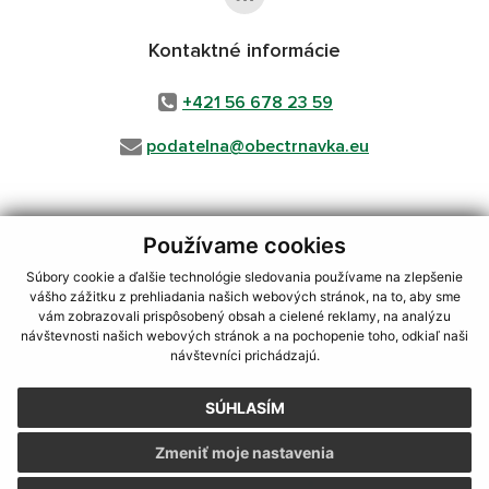
Kontaktné informácie
+421 56 678 23 59
podatelna@obectrnavka.eu
Používame cookies
využite možnosť získavania aktuálnych informácií s využitím RSS
,
CMS systém (redakčný) systém ECHELON 2,
Mapa stránok
,
web portál
,
Súbory cookie a ďalšie technológie sledovania používame na zlepšenie
webhosting
,
webex.digital, s.r.o.
,
domény
,
registrácia domény
,
vášho zážitku z prehliadania našich webových stránok, na to, aby sme
spoločnosť webex.digital, s.r.o.
,
technický prevádzkovateľ
vám zobrazovali prispôsobený obsah a cielené reklamy, na analýzu
návštevnosti našich webových stránok a na pochopenie toho, odkiaľ naši
Posledná aktualizácia:
04.08.2026
návštevníci prichádzajú.
Vytlačiť stránku
|
Vyhlásenie o prístupnosti
SÚHLASÍM
Autorské práva
|
Cookies
Zmeniť moje nastavenia
webdesign
|