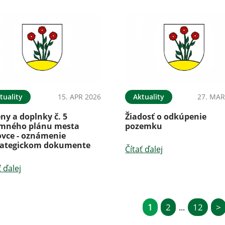
tuality
15. APR 2026
Aktuality
27. MAR
ny a doplnky č. 5
Žiadosť o odkúpenie
mného plánu mesta
pozemku
ovce - oznámenie
rategickom dokumente
Čítať ďalej
ť ďalej
1
2
12
>
...