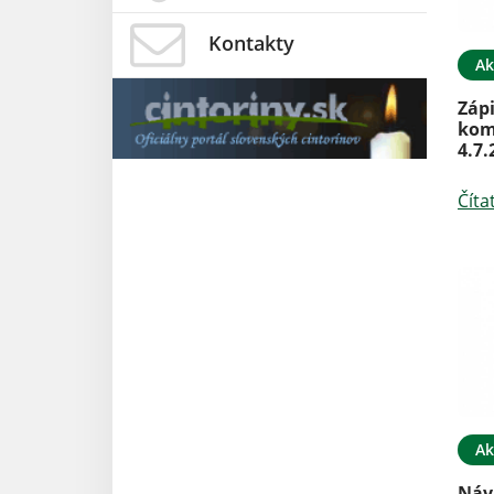
Kontakty
Ak
Zápi
kom
4.7.
Číta
Ak
Náv