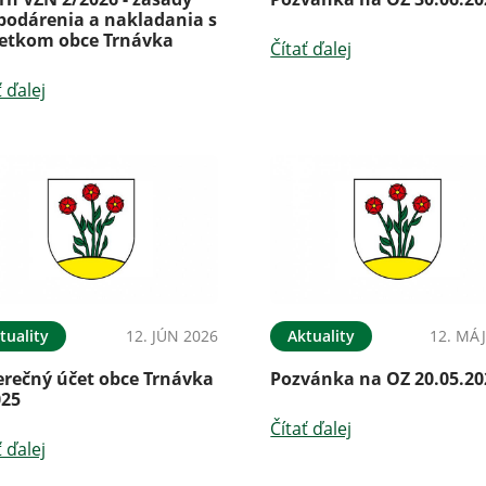
podárenia a nakladania s
etkom obce Trnávka
Čítať ďalej
ť ďalej
tuality
12. JÚN 2026
Aktuality
12. MÁJ
erečný účet obce Trnávka
Pozvánka na OZ 20.05.20
025
Čítať ďalej
ť ďalej