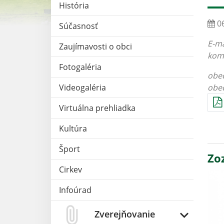
História
06
Súčasnosť
E-ma
Zaujímavosti o obci
komi
Fotogaléria
obe
Videogaléria
obe
Virtuálna prehliadka
Kultúra
Šport
Zo
Cirkev
Infoúrad
Zverejňovanie