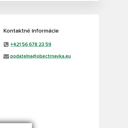
Kontaktné informácie
+421 56 678 23 59
podatelna@obectrnavka.eu