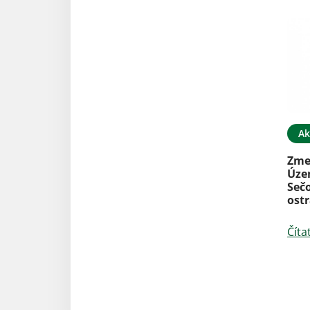
Ak
Zme
Úze
Seč
ost
Číta