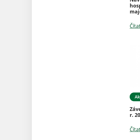
hos
maj
Číta
Ak
Záv
r. 2
Číta