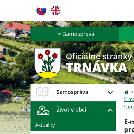
Samospráva
Oficiálne stránky
TRNÁVKA
Samospráva
E-ma
sam
Život v obci
E-
Aktuality
pr