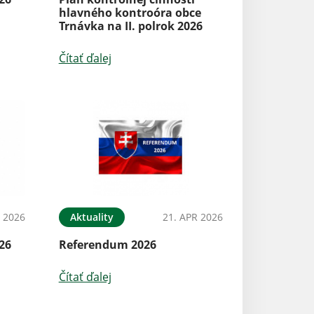
hlavného kontroóra obce
Trnávka na II. polrok 2026
Čítať ďalej
 2026
Aktuality
21. APR 2026
26
Referendum 2026
Čítať ďalej