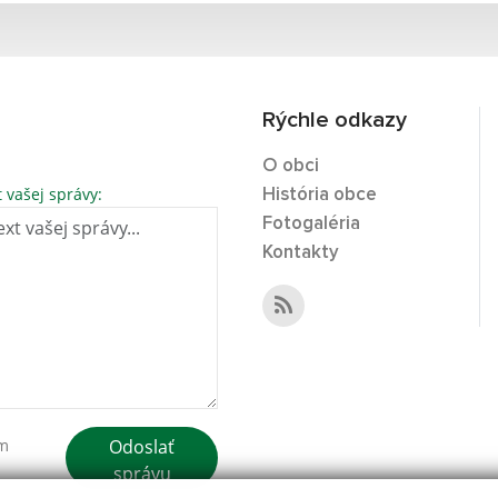
Rýchle odkazy
O obci
t vašej správy:
História obce
Fotogaléria
Kontakty
Odoslať
ím
správu