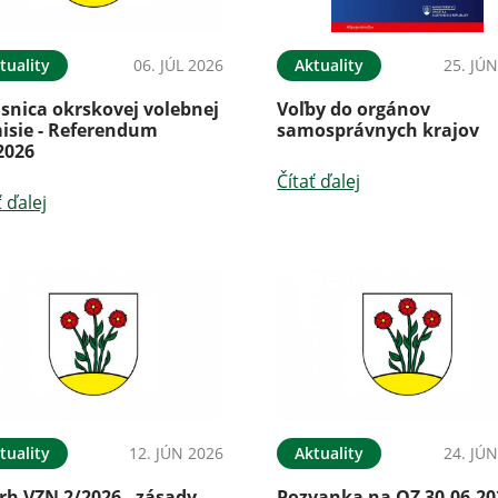
tuality
06. JÚL 2026
Aktuality
25. JÚ
snica okrskovej volebnej
Voľby do orgánov
isie - Referendum
samosprávnych krajov
2026
Čítať ďalej
ť ďalej
tuality
12. JÚN 2026
Aktuality
24. JÚ
rh VZN 2/2026 - zásady
Pozvanka na OZ 30.06.20