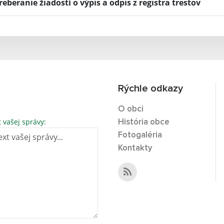
reberanie žiadostí o výpis a odpis z registra trestov
Rýchle odkazy
O obci
t vašej správy:
História obce
Fotogaléria
Kontakty