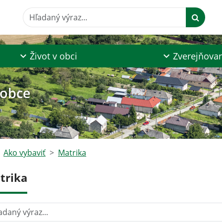
Hľadaný výraz...
Život v obci
Zverejňova
 obce
Ako vybaviť
Matrika
trika
aný výraz...