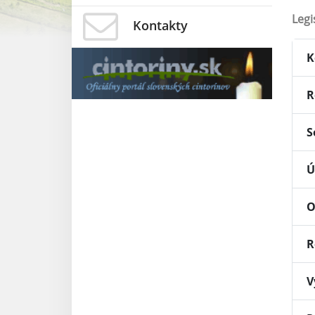
Legi
Kontakty
K
R
S
Ú
O
R
V