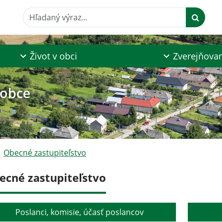
Hľadaný výraz...
Život v obci
Zverejňova
 obce
Obecné zastupiteľstvo
ecné zastupiteľstvo
Poslanci, komisie, účasť poslancov