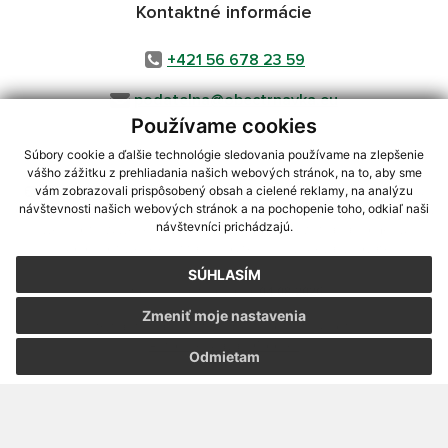
Kontaktné informácie
+421 56 678 23 59
podatelna@obectrnavka.eu
Používame cookies
Súbory cookie a ďalšie technológie sledovania používame na zlepšenie
vášho zážitku z prehliadania našich webových stránok, na to, aby sme
využite možnosť získavania aktuálnych informácií s využitím RSS
,
vám zobrazovali prispôsobený obsah a cielené reklamy, na analýzu
CMS systém (redakčný) systém ECHELON 2,
Mapa stránok
,
web portál
,
návštevnosti našich webových stránok a na pochopenie toho, odkiaľ naši
návštevníci prichádzajú.
webhosting
,
webex.digital, s.r.o.
,
domény
,
registrácia domény
,
spoločnosť webex.digital, s.r.o.
,
technický prevádzkovateľ
SÚHLASÍM
Posledná aktualizácia:
04.08.2026
Zmeniť moje nastavenia
Vytlačiť stránku
|
Vyhlásenie o prístupnosti
Autorské práva
|
Cookies
Odmietam
webdesign
|