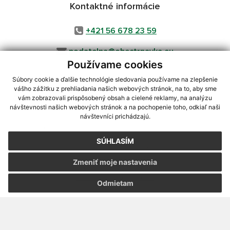
Kontaktné informácie
+421 56 678 23 59
podatelna@obectrnavka.eu
Používame cookies
Súbory cookie a ďalšie technológie sledovania používame na zlepšenie
vášho zážitku z prehliadania našich webových stránok, na to, aby sme
využite možnosť získavania aktuálnych informácií s využitím RSS
,
vám zobrazovali prispôsobený obsah a cielené reklamy, na analýzu
CMS systém (redakčný) systém ECHELON 2,
Mapa stránok
,
web portál
,
návštevnosti našich webových stránok a na pochopenie toho, odkiaľ naši
návštevníci prichádzajú.
webhosting
,
webex.digital, s.r.o.
,
domény
,
registrácia domény
,
spoločnosť webex.digital, s.r.o.
,
technický prevádzkovateľ
SÚHLASÍM
Posledná aktualizácia:
04.08.2026
Zmeniť moje nastavenia
Vytlačiť stránku
|
Vyhlásenie o prístupnosti
Autorské práva
|
Cookies
Odmietam
webdesign
|